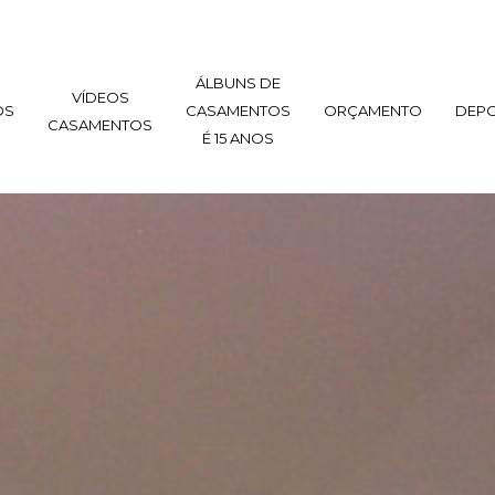
ÁLBUNS DE
VÍDEOS
OS
CASAMENTOS
ORÇAMENTO
DEP
CASAMENTOS
É 15 ANOS